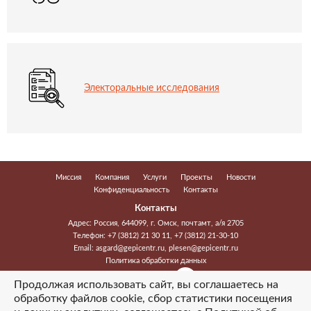
Электоральные исследования
Миссия
Компания
Услуги
Проекты
Новости
Конфиденциальность
Контакты
Контакты
Адрес: Россия, 644099, г. Омск, почтамт, а/я 2705
Телефон:
+7 (3812) 21 30 11
,
+7 (3812) 21-30-10
Email:
asgard@gepicentr.ru
,
plesen@gepicentr.ru
Политика обработки данных
Мы в соцсетях
Продолжая использовать сайт, вы соглашаетесь на
обработку файлов cookie, сбор статистики посещения
2026 © ООО «Гэпицентр-2». Все права защищены