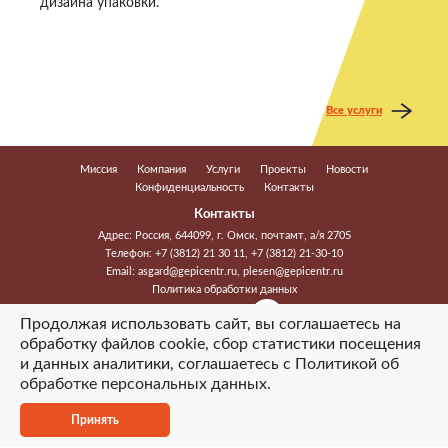
дизайна упаковки.
Все услуги
Миссия
Компания
Услуги
Проекты
Новости
Конфиденциальность
Контакты
Контакты
Адрес: Россия, 644099, г. Омск, почтамт, а/я 2705
Телефон:
+7 (3812) 21 30 11
,
+7 (3812) 21-30-10
Email:
asgard@gepicentr.ru
,
plesen@gepicentr.ru
Политика обработки данных
Мы в соцсетях
Продолжая использовать сайт, вы соглашаетесь на
обработку файлов cookie, сбор статистики посещения
2026 © ООО «Гэпицентр-2». Все права защищены
и данных аналитики, соглашаетесь с
Политикой об
Создание сайта
обработке персональных данных
.
Принять
Основная